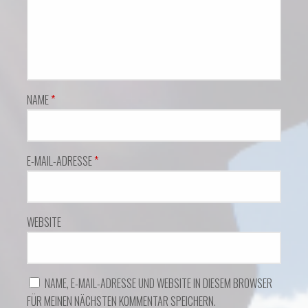
NAME
*
E-MAIL-ADRESSE
*
WEBSITE
NAME, E-MAIL-ADRESSE UND WEBSITE IN DIESEM BROWSER
FÜR MEINEN NÄCHSTEN KOMMENTAR SPEICHERN.