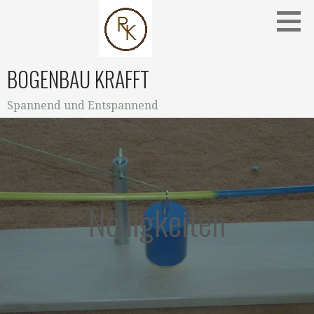
Zum
Inhalt
springen
BOGENBAU KRAFFT
Spannend und Entspannend
Neuigkeiten